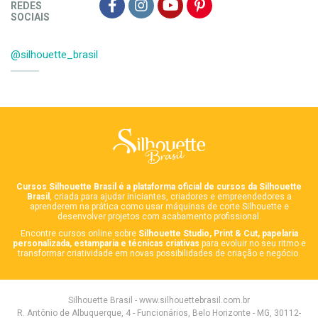
REDES
SOCIAIS
@silhouette_brasil
Cursos Silhouette Brasil é a plataforma oficial de cursos da Silhouette
Brasil
, criada para ajudar iniciantes, criadores e empreendedores a
aprenderem na prática como usar máquinas de corte Silhouette e
desenvolver projetos com acabamento profissional.
Encontre cursos online sobre
Silhouette Studio, Print & Cut, papelaria
personalizada, estamparia e técnicas criativas
para evoluir no seu ritmo e
transformar criatividade em novas possibilidades de criação e negócio.
Silhouette Brasil - www.silhouettebrasil.com.br
R. Antônio de Albuquerque, 4 - Funcionários, Belo Horizonte - MG, 30112-