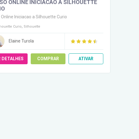
SO ONLINE INICIACAO A SILHOUETTE
IO
 Online Iniciacao a Silhouette Curio
lhouette Curio
,
Silhouette
Elaine Turola
R DETALHES
COMPRAR
ATIVAR