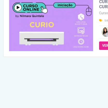
CUR
CUR
Curso
Si
VE